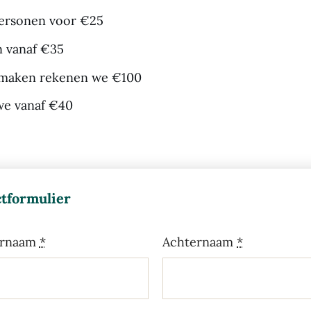
personen voor €25
n vanaf €35
g maken rekenen we €100
 we vanaf €40
tformulier
rnaam
*
Achternaam
*