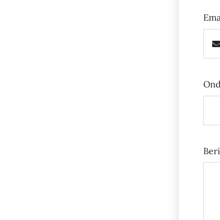
Ema
Ond
Ber