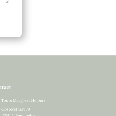
ntact
Ton & Margreet Huibers
Oosterstraat 79
1654 JN Benningbroek