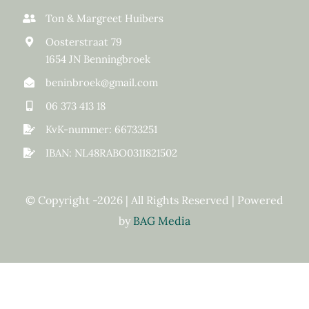
Ton & Margreet Huibers
Oosterstraat 79
1654 JN Benningbroek
beninbroek@gmail.com
06 373 413 18
KvK-nummer: 66733251
IBAN: NL48RABO0311821502
© Copyright -2026 | All Rights Reserved | Powered
by
BAG Media